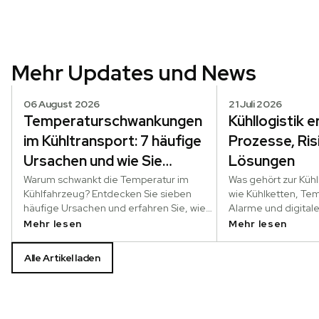
Mehr Updates und News
06 August 2026
21 Juli 2026
Temperaturschwankungen
Kühllogistik er
im Kühltransport: 7 häufige
Prozesse, Ris
Ursachen und wie Sie
Lösungen
vorbeugen
Warum schwankt die Temperatur im
Was gehört zur Kühll
Kühlfahrzeug? Entdecken Sie sieben
wie Kühlketten, T
häufige Ursachen und erfahren Sie, wie
Alarme und digital
Sie Temperaturabweichungen
funktionieren.
Mehr lesen
Mehr lesen
vorbeugen.
Alle Artikel laden